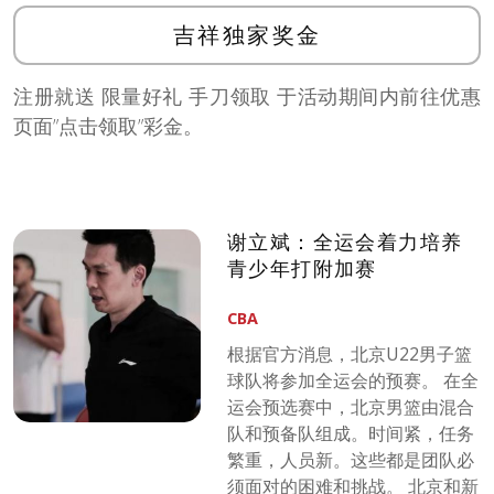
吉祥独家奖金
注册就送 限量好礼 手刀领取 于活动期间内前往优惠
页面”点击领取”彩金。
谢立斌：全运会着力培养
青少年打附加赛
CBA
根据官方消息，北京U22男子篮
球队将参加全运会的预赛。 在全
运会预选赛中，北京男篮由混合
队和预备队组成。时间紧，任务
繁重，人员新。这些都是团队必
须面对的困难和挑战。 北京和新