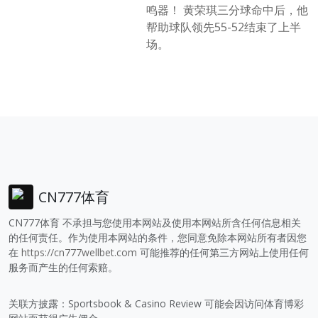
鸣器！ 黄荣琪三分球命中后，他
帮助球队领先55-52结束了上半
场。
CN777体育
CN777体育 不承担与您使用本网站及使用本网站所含任何信息相关
的任何责任。作为使用本网站的条件，您同意免除本网站所有者因您
在
https://cn777wellbet.com
可能推荐的任何第三方网站上使用任何
服务而产生的任何索赔。
关联方披露：Sportsbook & Casino Review 可能会因访问体育博彩