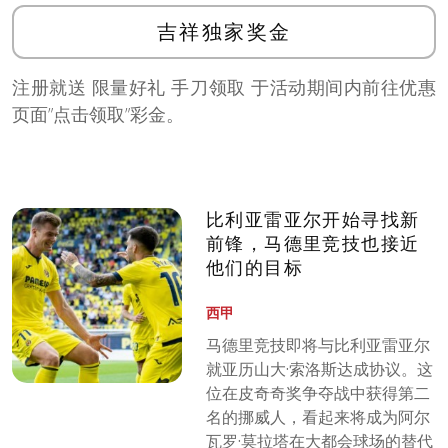
吉祥独家奖金
注册就送 限量好礼 手刀领取 于活动期间内前往优惠
页面”点击领取”彩金。
比利亚雷亚尔开始寻找新
前锋，马德里竞技也接近
他们的目标
西甲
马德里竞技即将与比利亚雷亚尔
就亚历山大·索洛斯达成协议。这
位在皮奇奇奖争夺战中获得第二
名的挪威人，看起来将成为阿尔
瓦罗·莫拉塔在大都会球场的替代