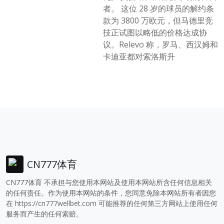
者。 这位 28 岁的球员的解约条
款为 3800 万欧元，但马德里竞
技正试图以略低的价格达成协
议。Relevo 称，罗马、西汉姆和
卡迪亚都对索洛斯升
CN777体育
CN777体育 不承担与您使用本网站及使用本网站所含任何信息相关
的任何责任。作为使用本网站的条件，您同意免除本网站所有者因您
在
https://cn777wellbet.com
可能推荐的任何第三方网站上使用任何
服务而产生的任何索赔。