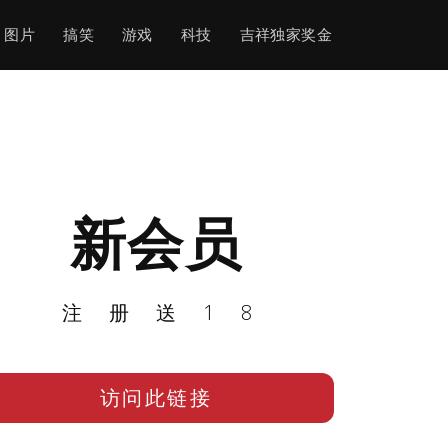
图片
搞笑
游戏
科技
吉祥独家奖金
新会员
注册送18
访问此链接