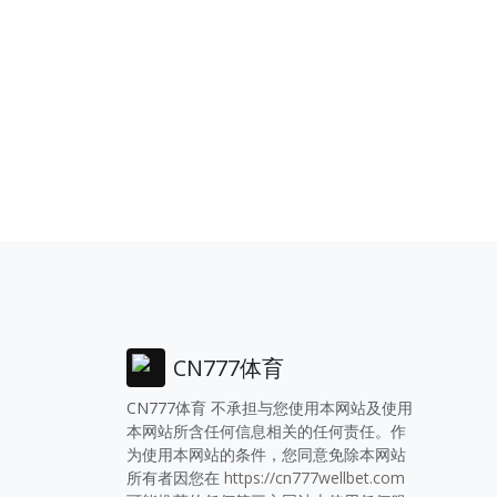
CN777体育
CN777体育 不承担与您使用本网站及使用
本网站所含任何信息相关的任何责任。作
为使用本网站的条件，您同意免除本网站
所有者因您在
https://cn777wellbet.com