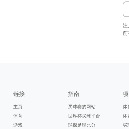
注
前
链接
指南
项
主页
买球赛的网站
体
体育
世界杯买球平台
体
游戏
球探足球比分
买