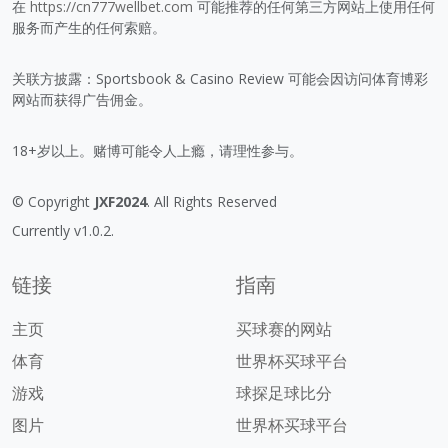
在
https://cn777wellbet.com
可能推荐的任何第三方网站上使用任何
服务而产生的任何索赔。
关联方披露：Sportsbook & Casino Review 可能会因访问体育博彩
网站而获得广告佣金。
18+岁以上。赌博可能令人上瘾，请理性参与。
© Copyright
JXF2024
. All Rights Reserved
Currently v1.0.2.
链接
指南
主页
买球赛的网站
体育
世界杯买球平台
游戏
球探足球比分
图片
世界杯买球平台