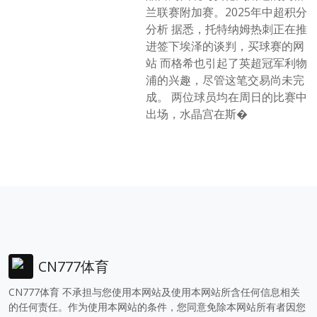
兰联赛附加赛。2025年中超积分
分析 据悉，托特纳姆热刺正在推
进签下埃泽的谈判，买球赛的网
站 而格希也引起了英超冠军利物
浦的兴趣，尽管这笔交易尚未完
成。 两位球员均在周日的比赛中
出场，水晶宫在斯�
CN777体育
CN777体育 不承担与您使用本网站及使用本网站所含任何信息相关
的任何责任。作为使用本网站的条件，您同意免除本网站所有者因您