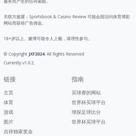
服务而产生的任何索赔。
关联方披露：Sportsbook & Casino Review 可能会因访问体育博彩
网站而获得广告佣金。
18+岁以上。赌博可能令人上瘾，请理性参与。
© Copyright
JXF2024
. All Rights Reserved
Currently v1.0.2.
链接
指南
主页
买球赛的网站
体育
世界杯买球平台
游戏
球探足球比分
图片
世界杯买球平台
吉祥独家奖金