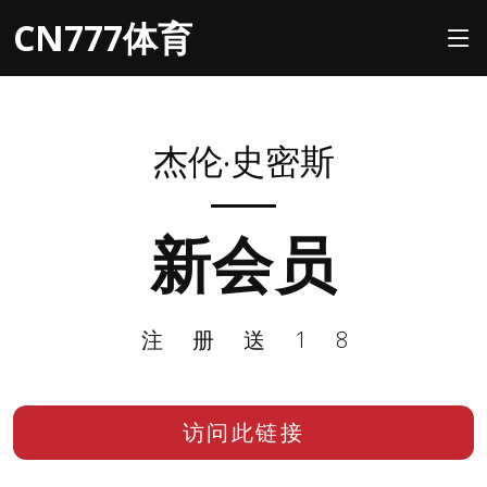
CN777体育
杰伦·史密斯
新会员
注册送18
访问此链接