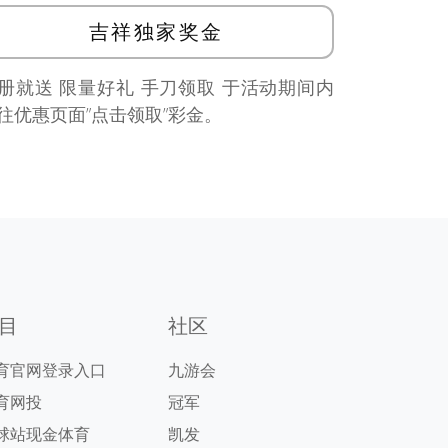
吉祥独家奖金
册就送 限量好礼 手刀领取 于活动期间内
往优惠页面”点击领取”彩金。
目
社区
育官网登录入口
九游会
育网投
冠军
球站现金体育
凯发