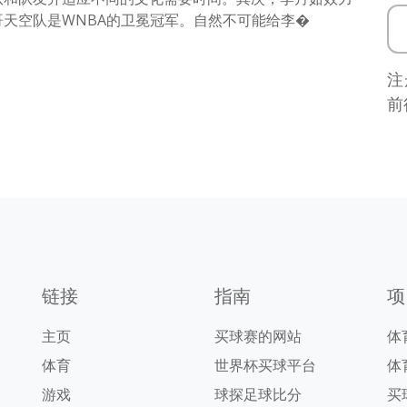
哥天空队是WNBA的卫冕冠军。自然不可能给李�
注
前
链接
指南
项
主页
买球赛的网站
体
体育
世界杯买球平台
体
游戏
球探足球比分
买