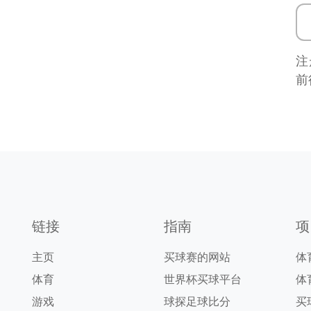
注
前
链接
指南
项
主页
买球赛的网站
体
体育
世界杯买球平台
体
游戏
球探足球比分
买