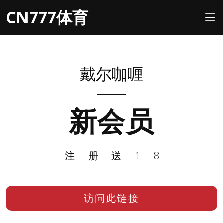
CN777体育
戴尔咖喱
新会员
注册送18
访问此链接