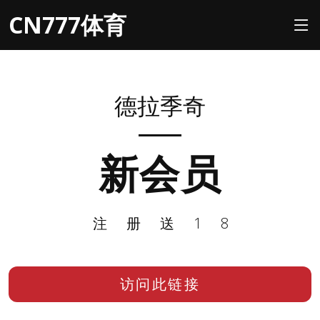
CN777体育
德拉季奇
新会员
注册送18
访问此链接