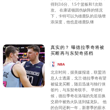
得到3.6分、1.5个篮板和1次助
攻。 在康诺顿因伤缺阵的情况
下，卡特可以为雄鹿队的后场增
添深度，他也是雄鹿队继
真实的？ 曝德拉季奇将被
买断再与东契奇搭档
NBA
北京时间，据美媒报道，联盟消
息人士透露，戈兰·德拉季奇有望
被猛龙买断，随后迅速与独行侠
签约，与东契奇联手。 早些时
候，德拉季奇在洛瑞的先签后换
交易中被热火队送到猛龙队。 他
的合同还剩一年，新赛季的薪水