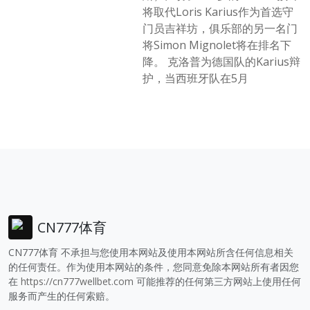
将取代Loris Karius作为首选守
门员吉祥坊，俱乐部的另一名门
将Simon Mignolet将在排名下
降。 克洛普为德国队的Karius辩
护，当西班牙队在5月
CN777体育
CN777体育 不承担与您使用本网站及使用本网站所含任何信息相关
的任何责任。作为使用本网站的条件，您同意免除本网站所有者因您
在
https://cn777wellbet.com
可能推荐的任何第三方网站上使用任何
服务而产生的任何索赔。