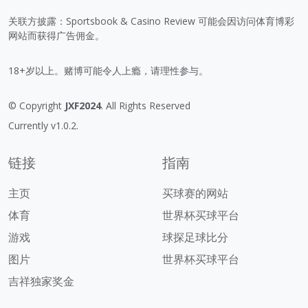
关联方披露：Sportsbook & Casino Review 可能会因访问体育博彩
网站而获得广告佣金。
18+岁以上。赌博可能令人上瘾，请理性参与。
© Copyright
JXF2024
. All Rights Reserved
Currently v1.0.2.
链接
指南
主页
买球赛的网站
体育
世界杯买球平台
游戏
球探足球比分
图片
世界杯买球平台
吉祥独家奖金