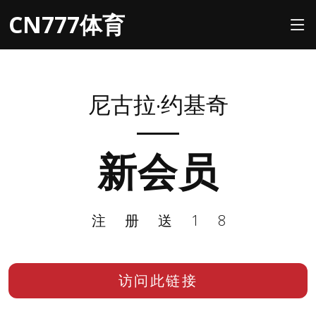
CN777体育
尼古拉·约基奇
新会员
注册送18
访问此链接