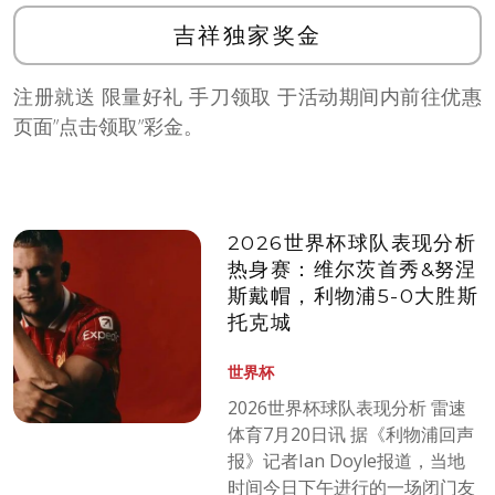
吉祥独家奖金
注册就送 限量好礼 手刀领取 于活动期间内前往优惠
页面”点击领取”彩金。
2026世界杯球队表现分析
热身赛：维尔茨首秀&努涅
斯戴帽，利物浦5-0大胜斯
托克城
世界杯
2026世界杯球队表现分析 雷速
体育7月20日讯 据《利物浦回声
报》记者Ian Doyle报道，当地
时间今日下午进行的一场闭门友