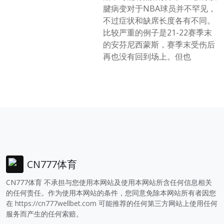
腱病变对于NBA球员并不罕见，
不过症状和缺席长度各有不同。
比较严重的例子是21-22赛季末
的安芬尼西蒙斯，赛季末受伤后
再也没有回到场上。但也
CN777体育
CN777体育 不承担与您使用本网站及使用本网站所含任何信息相关
的任何责任。作为使用本网站的条件，您同意免除本网站所有者因您
在
https://cn777wellbet.com
可能推荐的任何第三方网站上使用任何
服务而产生的任何索赔。