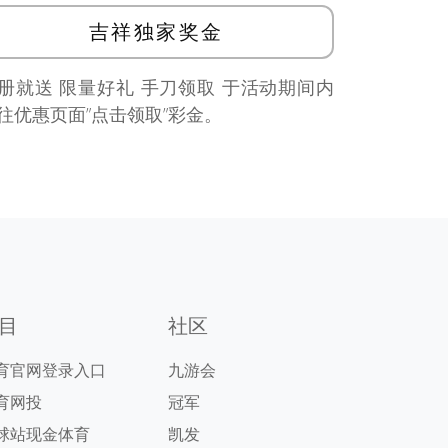
吉祥独家奖金
册就送 限量好礼 手刀领取 于活动期间内
往优惠页面”点击领取”彩金。
目
社区
育官网登录入口
九游会
育网投
冠军
球站现金体育
凯发