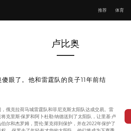
推荐
体育
卢比奥
奥傻眼了。他和雷霆队的良子11年前结
间，俄克拉荷马城雷霆队和菲尼克斯太阳队达成交易。雷
将克里斯·保罗和阿卜杜勒·纳德送到了太阳队，让里基·卢
伯尔和杰罗姆，贾伦·莱克得到保护，并在2022年保护了
秀权。 保罗去了年轻有才华的太阳队，他们将成为下赛季