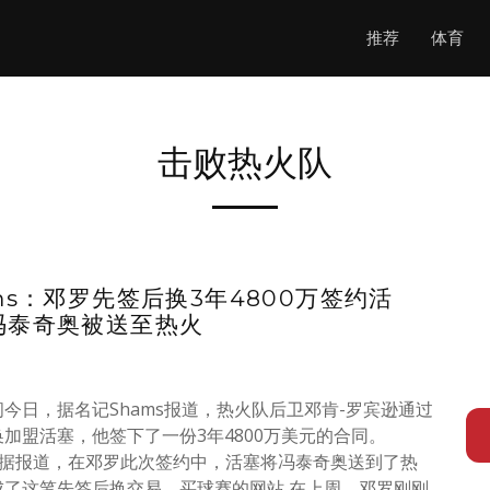
推荐
体育
击败热火队
ms：邓罗先签后换3年4800万签约活
冯泰奇奥被送至热火
今日，据名记Shams报道，热火队后卫邓肯-罗宾逊通过
加盟活塞，他签下了一份3年4800万美元的合同。
025 据报道，在邓罗此次签约中，活塞将冯泰奇奥送到了热
成了这笔先签后换交易。买球赛的网站 在上周，邓罗刚刚