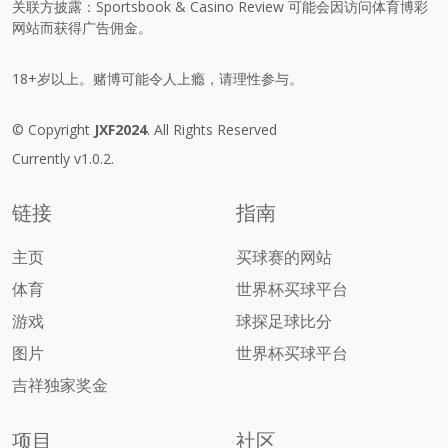
关联方披露：Sportsbook & Casino Review 可能会因访问体育博彩
网站而获得广告佣金。
18+岁以上。赌博可能令人上瘾，请理性参与。
© Copyright
JXF2024
. All Rights Reserved
Currently v1.0.2.
链接
指南
主页
买球赛的网站
体育
世界杯买球平台
游戏
球探足球比分
图片
世界杯买球平台
吉祥独家奖金
项目
社区