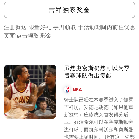
吉祥独家奖金
注册就送 限量好礼 手刀领取 于活动期间内前往优惠
页面”点击领取”彩金。
虽然史密斯仍然可以为季
后赛球队做出贡献
NBA
骑士队已经在本赛季进入了侧翼
吉祥坊。罗德尼胡德（如果他重
新签约）应该成为首发得分后
卫。乔治希尔可以在塞克斯顿旁
边打球，而凯尔科沃尔和奥斯曼
也需要上场时间。 所有这一切都