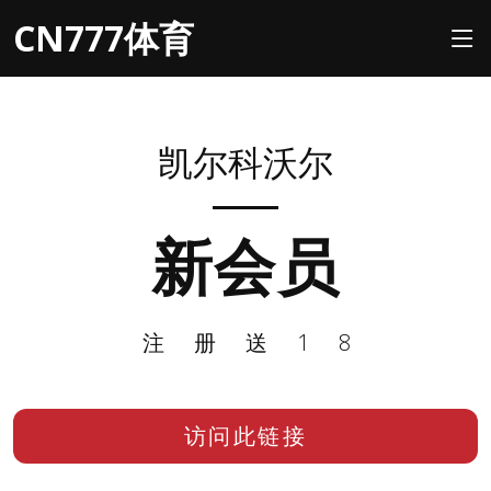
CN777体育
凯尔科沃尔
新会员
注册送18
访问此链接