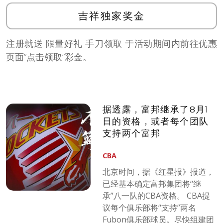
吉祥独家奖金
注册就送 限量好礼 手刀领取 于活动期间内前往优惠
页面”点击领取”彩金。
据透露，富邦继承了8月1
日的资格，或者每个团队
支持两个富邦
CBA
北京时间，据《红星报》报道，
已经基本确定富邦集团将“继
承”八一队的CBA资格。 CBA提
议每个俱乐部将“支持”两名
Fubon俱乐部球员。尽快组建团