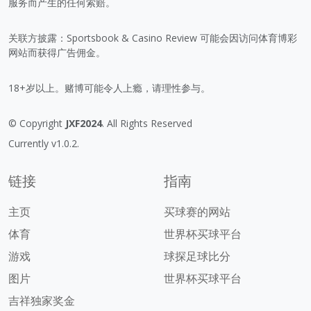
服务而产生的任何索赔。
关联方披露：Sportsbook & Casino Review 可能会因访问体育博彩
网站而获得广告佣金。
18+岁以上。赌博可能令人上瘾，请理性参与。
© Copyright
JXF2024
. All Rights Reserved
Currently v1.0.2.
链接
指南
主页
买球赛的网站
体育
世界杯买球平台
游戏
球探足球比分
图片
世界杯买球平台
吉祥独家奖金