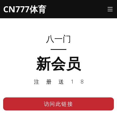
CN777体育
八一门
新会员
注册送18
访问此链接