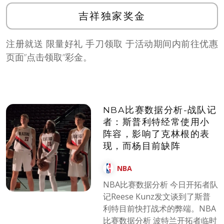
吉祥独家奖金
注册就送 限量好礼 手刀领取 于活动期间内前往优惠
页面”点击领取”彩金。
NBA比赛数据分析-战队记
者：斯普利特经常使用小
阵容，影响了克林根的表
现，而杨目前缺阵
NBA
NBA比赛数据分析 今日开拓者队
记Reese Kunz发文谈到了斯普
利特目前快打战术的弊端。NBA
比赛数据分析 波特兰开拓者临时