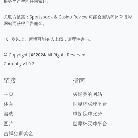
服务而产生的任何索赔。
关联方披露：Sportsbook & Casino Review 可能会因访问体育博彩
网站而获得广告佣金。
18+岁以上。赌博可能令人上瘾，请理性参与。
© Copyright
JXF2024
. All Rights Reserved
Currently v1.0.2.
链接
指南
主页
买球赛的网站
体育
世界杯买球平台
游戏
球探足球比分
图片
世界杯买球平台
吉祥独家奖金