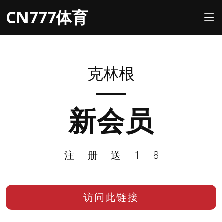
CN777体育
克林根
新会员
注册送18
访问此链接