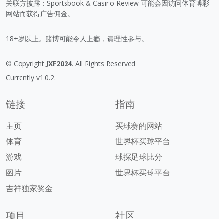
关联方披露：Sportsbook & Casino Review 可能会因访问体育博彩
网站而获得广告佣金。
18+岁以上。赌博可能令人上瘾，请理性参与。
© Copyright
JXF2024
. All Rights Reserved
Currently v1.0.2.
链接
指南
主页
买球赛的网站
体育
世界杯买球平台
游戏
球探足球比分
图片
世界杯买球平台
吉祥独家奖金
项目
社区