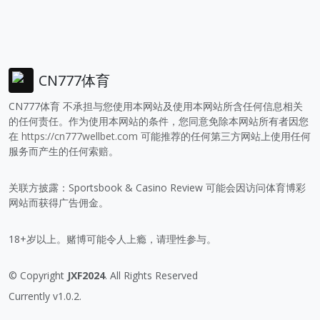
CN777体育
CN777体育 不承担与您使用本网站及使用本网站所含任何信息相关
的任何责任。作为使用本网站的条件，您同意免除本网站所有者因您
在
https://cn777wellbet.com
可能推荐的任何第三方网站上使用任何
服务而产生的任何索赔。
关联方披露：Sportsbook & Casino Review 可能会因访问体育博彩
网站而获得广告佣金。
18+岁以上。赌博可能令人上瘾，请理性参与。
© Copyright
JXF2024
. All Rights Reserved
Currently v1.0.2.