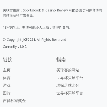
关联方披露：Sportsbook & Casino Review 可能会因访问体育博彩
网站而获得广告佣金。
18+岁以上。赌博可能令人上瘾，请理性参与。
© Copyright
JXF2024
. All Rights Reserved
Currently v1.0.2.
链接
指南
主页
买球赛的网站
体育
世界杯买球平台
游戏
球探足球比分
图片
世界杯买球平台
吉祥独家奖金