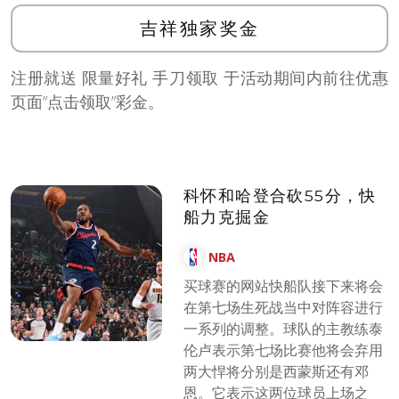
吉祥独家奖金
注册就送 限量好礼 手刀领取 于活动期间内前往优惠
页面”点击领取”彩金。
科怀和哈登合砍55分，快
船力克掘金
NBA
买球赛的网站快船队接下来将会
在第七场生死战当中对阵容进行
一系列的调整。球队的主教练泰
伦卢表示第七场比赛他将会弃用
两大悍将分别是西蒙斯还有邓
恩。它表示这两位球员上场之