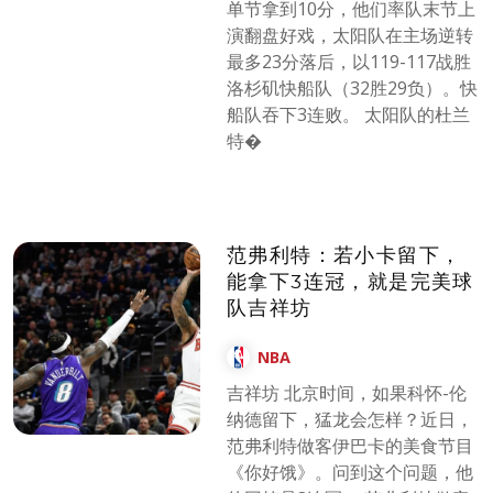
单节拿到10分，他们率队末节上
演翻盘好戏，太阳队在主场逆转
最多23分落后，以119-117战胜
洛杉矶快船队（32胜29负）。快
船队吞下3连败。 太阳队的杜兰
特�
范弗利特：若小卡留下，
能拿下3连冠，就是完美球
队吉祥坊
NBA
吉祥坊 北京时间，如果科怀-伦
纳德留下，猛龙会怎样？近日，
范弗利特做客伊巴卡的美食节目
《你好饿》。问到这个问题，他