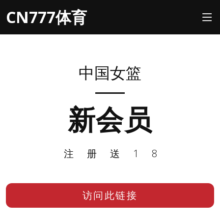
CN777体育
中国女篮
新会员
注册送18
访问此链接