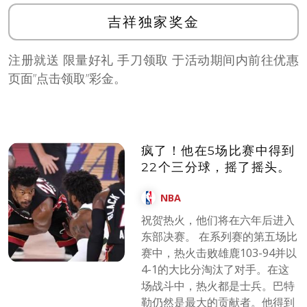
吉祥独家奖金
注册就送 限量好礼 手刀领取 于活动期间内前往优惠
页面”点击领取”彩金。
疯了！他在5场比赛中得到
22个三分球，摇了摇头。
NBA
祝贺热火，他们将在六年后进入
东部决赛。 在系列赛的第五场比
赛中，热火击败雄鹿103-94并以
4-1的大比分淘汰了对手。在这
场战斗中，热火都是士兵。巴特
勒仍然是最大的贡献者。他得到