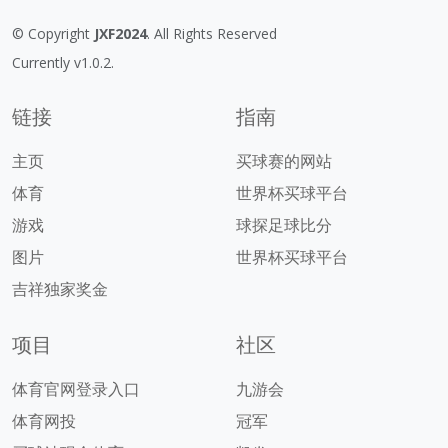
© Copyright
JXF2024
. All Rights Reserved
Currently v1.0.2.
链接
指南
主页
买球赛的网站
体育
世界杯买球平台
游戏
球探足球比分
图片
世界杯买球平台
吉祥独家奖金
项目
社区
体育官网登录入口
九游会
体育网投
冠军