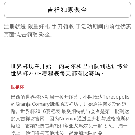
吉祥独家奖金
注册就送 限量好礼 手刀领取 于活动期间内前往优惠
页面”点击领取”彩金。
世界杯现在开始 – 内马尔和巴西队到达训练营
世界杯2018赛程表每天都有比赛吗?
世界杯
巴西的世界杯运动周一拉开序幕，小队抵达Teresopolis
的Granja Comary训练场吉祥坊，开始通往俄罗斯的道
路。世界杯2016赛程表 最受期待的与会者是第一批到达
的人吉祥坊官网，因为Neymar通过直升机与道格拉斯科
斯塔，雷纳托奥古斯托和蒂亚戈席尔瓦一起飞入。 周一
晚上，他们将与其他球员一起参加球队的�