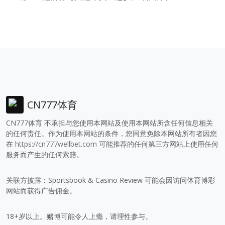
CN777体育
CN777体育 不承担与您使用本网站及使用本网站所含任何信息相关
的任何责任。作为使用本网站的条件，您同意免除本网站所有者因您
在
https://cn777wellbet.com
可能推荐的任何第三方网站上使用任何
服务而产生的任何索赔。
关联方披露：Sportsbook & Casino Review 可能会因访问体育博彩
网站而获得广告佣金。
18+岁以上。赌博可能令人上瘾，请理性参与。