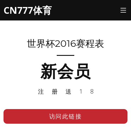
CN777体育
世界杯2016赛程表
新会员
注册送18
访问此链接