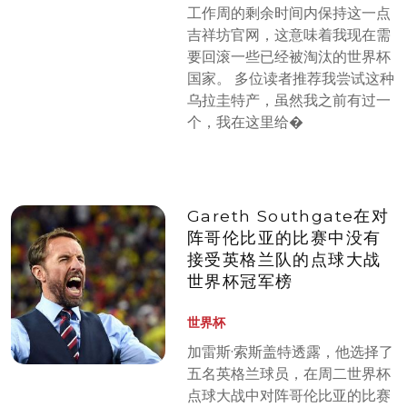
工作周的剩余时间内保持这一点
吉祥坊官网，这意味着我现在需
要回滚一些已经被淘汰的世界杯
国家。 多位读者推荐我尝试这种
乌拉圭特产，虽然我之前有过一
个，我在这里给�
Gareth Southgate在对
阵哥伦比亚的比赛中没有
接受英格兰队的点球大战
世界杯冠军榜
世界杯
加雷斯·索斯盖特透露，他选择了
五名英格兰球员，在周二世界杯
点球大战中对阵哥伦比亚的比赛