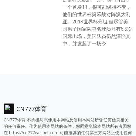
一个首发11，很可能保持不变，
他们的世界杯揭幕战对阵澳大利
亚。2018世界杯分组 但尽管美
国男子国家队每名球员只有6.5次
国际出场，美国队员仍然深陷其
中，并发起了一场令
CN777体育
CN777体育 不承担与您使用本网站及使用本网站所含任何信息相关
的任何责任。作为使用本网站的条件，您同意免除本网站所有者因您
在
https://cn777wellbet.com
可能推荐的任何第三方网站上使用任何