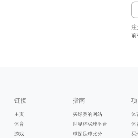
注
前
链接
指南
项
主页
买球赛的网站
体
体育
世界杯买球平台
体
游戏
球探足球比分
买