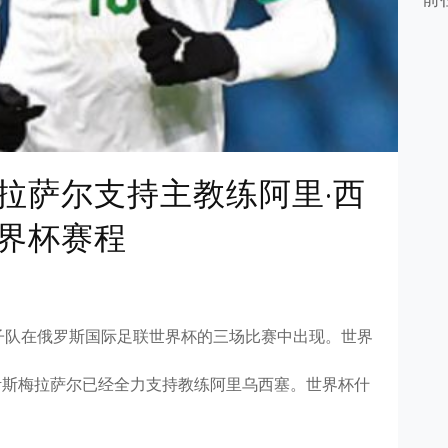
拉萨尔支持主教练阿里·西
界杯赛程
子队在俄罗斯国际足联世界杯的三场比赛中出现。世界
伊斯梅拉萨尔已经全力支持教练阿里乌西塞。世界杯什