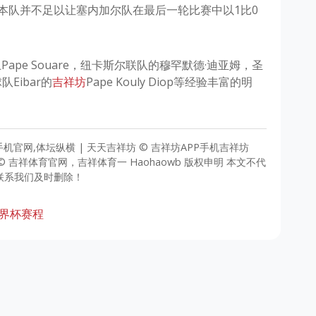
本队并不足以让塞内加尔队在最后一轮比赛中以1比0
pe Souare，纽卡斯尔联队的穆罕默德·迪亚姆，圣
队Eibar的
吉祥坊
Pape Kouly Diop等经验丰富的明
手机官网,体坛纵横 | 天天吉祥坊 © 吉祥坊APP手机吉祥坊
网 © 吉祥体育官网，吉祥体育一 Haohaowb 版权申明 本文不代
联系我们及时删除！
界杯赛程