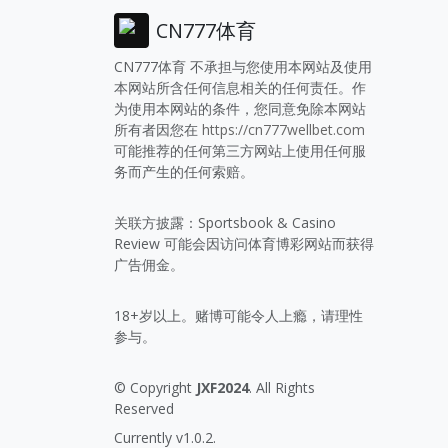
CN777体育
CN777体育 不承担与您使用本网站及使用
本网站所含任何信息相关的任何责任。作
为使用本网站的条件，您同意免除本网站
所有者因您在
https://cn777wellbet.com
可能推荐的任何第三方网站上使用任何服
务而产生的任何索赔。
关联方披露：Sportsbook & Casino
Review 可能会因访问体育博彩网站而获得
广告佣金。
18+岁以上。赌博可能令人上瘾，请理性
参与。
© Copyright
JXF2024
. All Rights
Reserved
Currently v1.0.2.