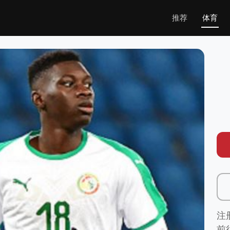
推荐
体育
注
前