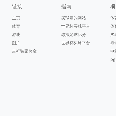
链接
指南
项
主页
买球赛的网站
体
体育
世界杯买球平台
体
游戏
球探足球比分
买
图片
世界杯买球平台
靠
吉祥独家奖金
电
p