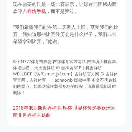
现在需要的只是一场比赛展示，让球迷们因烤肉而
欢呼
吉祥坊手机
，而不是哭泣。
“我们希望我们能在第二天派人上班，享受我们的比
赛，我知道那些比赛经历会是什么样子，我们非常
希望拿到比赛，”他说。
© CN777体育吉祥坊,吉祥体育官方网站,吉祥坊手机官网,
体坛纵横 | 天天吉祥坊 © 吉祥坊APP手机吉祥坊
WELLBET【访问smartjxf.com】吉祥坊官方网 © 吉祥体
育官网，吉祥体育一 Haohaowb 版权申明 本文不代表我
们的观点。如果这篇转载侵犯您的版权，请联系我们及时
删除！
2018年俄罗斯世界杯
世界杯
世界杯预选赛欧洲区
南非世界杯主题曲