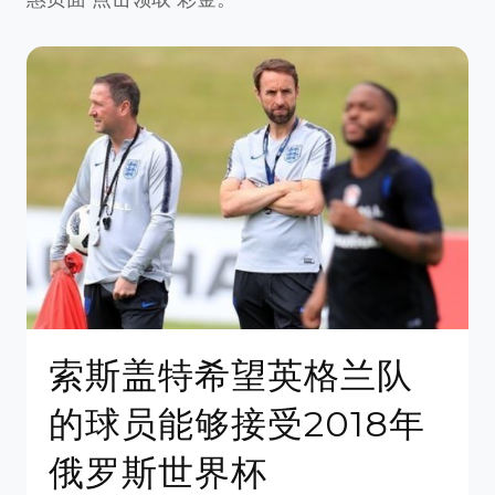
索斯盖特希望英格兰队
的球员能够接受2018年
俄罗斯世界杯