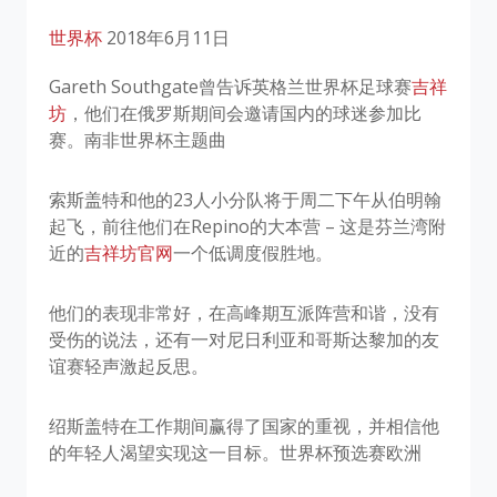
世界杯
2018年6月11日
Gareth Southgate曾告诉英格兰世界杯足球赛
吉祥
坊
，他们在俄罗斯期间会邀请国内的球迷参加比
赛。南非世界杯主题曲
索斯盖特和他的23人小分队将于周二下午从伯明翰
起飞，前往他们在Repino的大本营 – 这是芬兰湾附
近的
吉祥坊官网
一个低调度假胜地。
他们的表现非常好，在高峰期互派阵营和谐，没有
受伤的说法，还有一对尼日利亚和哥斯达黎加的友
谊赛轻声激起反思。
绍斯盖特在工作期间赢得了国家的重视，并相信他
的年轻人渴望实现这一目标。世界杯预选赛欧洲