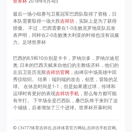
世界杯
2018年6月4日
最后一场小组赛与卫冕冠军巴西队取得了资格，日
本队需要取得一场大胜
吉祥坊
，实际上是为了获得
骄傲。 不过，巴西需要在1-0击败克罗地亚队后发
表声明，同样在2-0击败澳大利亚的时候也没有说服
力。足球世界杯
巴西的8,9和10分别是卡卡，罗纳尔多，罗纳尔迪尼
奥; 日本的巴西天赋来自他们的主教练济科，他们的
左后卫亚历克斯
吉祥坊官网
，由禅宗中场英雄中田
秀仪组织。 结果：端到端的攻击，创意，冒险的足
球。 在休息时间是1-1，但是如果通过球，传球和
运球时有更好的表现
吉祥坊手机
，那么每方都可能
有半打。 下半场全是巴西队，桑巴队终于来到了这
个城镇，后者增加了三个进球。世界杯开幕时间
© CN777体育吉祥坊,吉祥体育官方网站,吉祥坊手机官网,