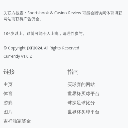
关联方披露：Sportsbook & Casino Review 可能会因访问体育博彩
网站而获得广告佣金。
18+岁以上。赌博可能令人上瘾，请理性参与。
© Copyright
JXF2024
. All Rights Reserved
Currently v1.0.2.
链接
指南
主页
买球赛的网站
体育
世界杯买球平台
游戏
球探足球比分
图片
世界杯买球平台
吉祥独家奖金