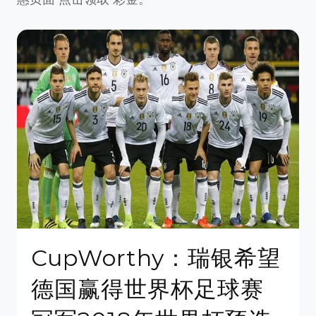
CupWorthy：瑞银希望
德国赢得世界杯足球赛