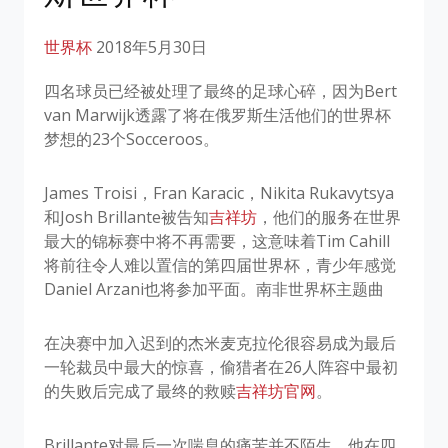
世界杯
2018年5月30日
四名球员已经被处理了最终的足球心碎，因为Bert
van Marwijk透露了将在俄罗斯生活他们的世界杯
梦想的23个Socceroos。
James Troisi，Fran Karacic，Nikita Rukavytsya
和Josh Brillante被告知
吉祥坊
，他们的服务在世界
最大的锦标赛中将不再需要，这意味着Tim Cahill
将前往令人难以置信的第四届世界杯，青少年感觉
Daniel Arzani也将参加平面。南非世界杯主题曲
在决赛中加入迟到的杰米麦克拉伦很容易成为最后
一轮裁员中最大的惊喜，偷猎者在26人阵容中最初
的失败后完成了最终的救赎
吉祥坊官网
。
Brillante对最后一次喘息的痛苦并不陌生，他在四