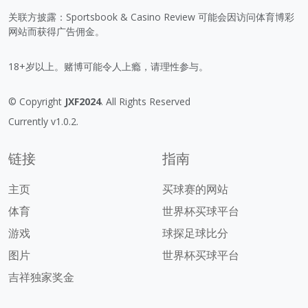
关联方披露：Sportsbook & Casino Review 可能会因访问体育博彩
网站而获得广告佣金。
18+岁以上。赌博可能令人上瘾，请理性参与。
© Copyright
JXF2024
. All Rights Reserved
Currently v1.0.2.
链接
指南
主页
买球赛的网站
体育
世界杯买球平台
游戏
球探足球比分
图片
世界杯买球平台
吉祥独家奖金