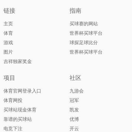
链接
指南
主页
买球赛的网站
体育
世界杯买球平台
游戏
球探足球比分
图片
世界杯买球平台
吉祥独家奖金
项目
社区
体育官网登录入口
九游会
体育网投
冠军
买球站现金体育
凯发
靠谱的买球站
优博
电竞下注
开云