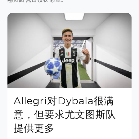
Allegri对Dybala很满
意，但要求尤文图斯队
提供更多