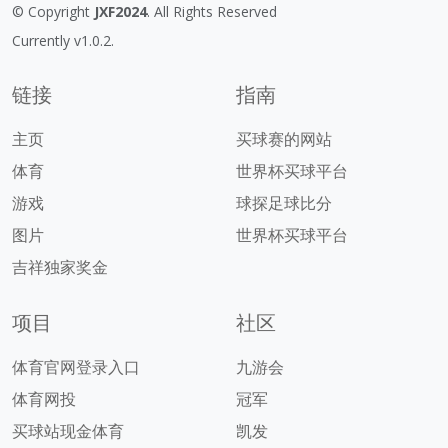
© Copyright
JXF2024
. All Rights Reserved
Currently v1.0.2.
链接
指南
主页
买球赛的网站
体育
世界杯买球平台
游戏
球探足球比分
图片
世界杯买球平台
吉祥独家奖金
项目
社区
体育官网登录入口
九游会
体育网投
冠军
买球站现金体育
凯发