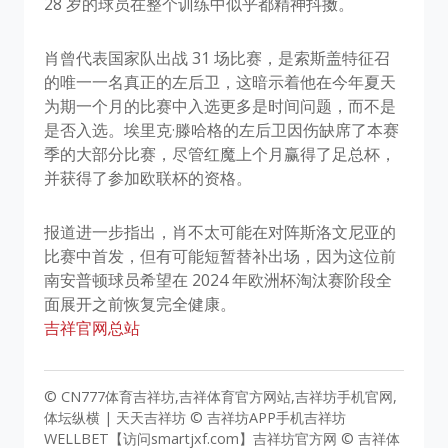
28 岁的球员在整个训练中似乎都精神抖擞。
肖曾代表国家队出战 31 场比赛，是索斯盖特征召
的唯一一名真正的左后卫，这暗示着他在今年夏天
为期一个月的比赛中入选更多是时间问题，而不是
是否入选。埃里克·滕哈格的左后卫因伤缺席了本赛
季的大部分比赛，尽管红魔上个月赢得了足总杯，
并获得了参加欧联杯的资格。
报道进一步指出，肖不太可能在对阵斯洛文尼亚的
比赛中首发，但有可能短暂替补出场，因为这位前
南安普顿球员希望在 2024 年欧洲杯淘汰赛阶段全
面展开之前恢复完全健康。
吉祥官网总站
© CN777体育吉祥坊,吉祥体育官方网站,吉祥坊手机官网,
体坛纵横 | 天天吉祥坊 © 吉祥坊APP手机吉祥坊
WELLBET【访问smartjxf.com】吉祥坊官方网 © 吉祥体