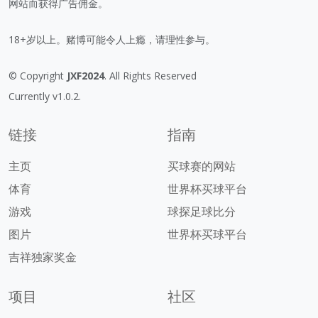
网站而获得广告佣金。
18+岁以上。赌博可能令人上瘾，请理性参与。
© Copyright
JXF2024
. All Rights Reserved
Currently v1.0.2.
链接
指南
主页
买球赛的网站
体育
世界杯买球平台
游戏
球探足球比分
图片
世界杯买球平台
吉祥独家奖金
项目
社区