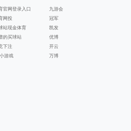
育官网登录入口
九游会
育网投
冠军
球站现金体育
凯发
谱的买球站
优博
竞下注
开云
g小游戏
万博