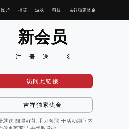
图片
搞笑
游戏
科技
吉祥独家奖金
新会员
注册送18
访问此链接
吉祥独家奖金
册就送 限量好礼 手刀领取 于活动期间内
往优惠页面”点击领取”彩金。