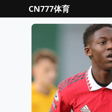
CN777体育