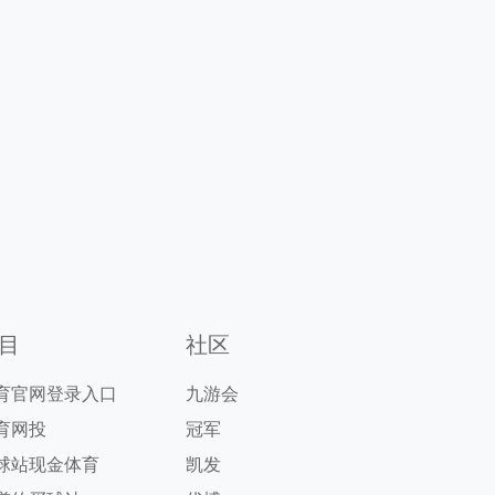
目
社区
育官网登录入口
九游会
育网投
冠军
球站现金体育
凯发