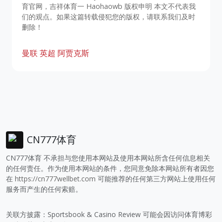
育官网，吉祥体育一 Haohaowb 版权申明 本文不代表我
们的观点。如果这篇转载侵犯您的版权，请联系我们及时
删除！
曼联
英超
阿贾克斯
CN777体育
CN777体育 不承担与您使用本网站及使用本网站所含任何信息相关
的任何责任。作为使用本网站的条件，您同意免除本网站所有者因您
在
https://cn777wellbet.com
可能推荐的任何第三方网站上使用任何
服务而产生的任何索赔。
关联方披露：Sportsbook & Casino Review 可能会因访问体育博彩