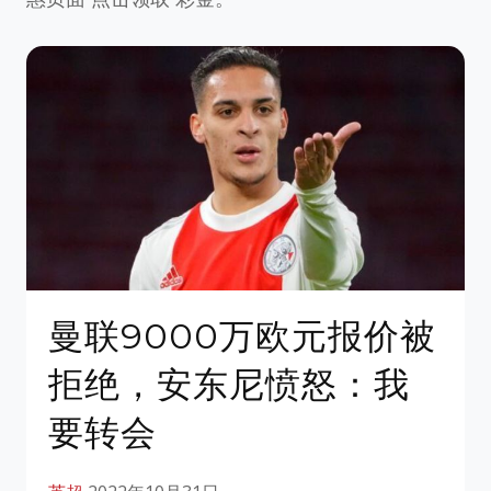
曼联9000万欧元报价被
拒绝，安东尼愤怒：我
要转会