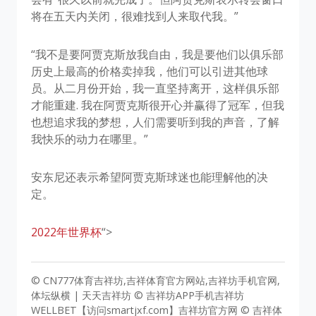
将在五天内关闭，很难找到人来取代我。”
“我不是要阿贾克斯放我自由，我是要他们以俱乐部
历史上最高的价格卖掉我，他们可以引进其他球
员。从二月份开始，我一直坚持离开，这样俱乐部
才能重建. 我在阿贾克斯很开心并赢得了冠军，但我
也想追求我的梦想，人们需要听到我的声音，了解
我快乐的动力在哪里。”
安东尼还表示希望阿贾克斯球迷也能理解他的决
定。
2022年世界杯
“>
© CN777体育吉祥坊,吉祥体育官方网站,吉祥坊手机官网,
体坛纵横 | 天天吉祥坊 © 吉祥坊APP手机吉祥坊
WELLBET【访问smartjxf.com】吉祥坊官方网 © 吉祥体