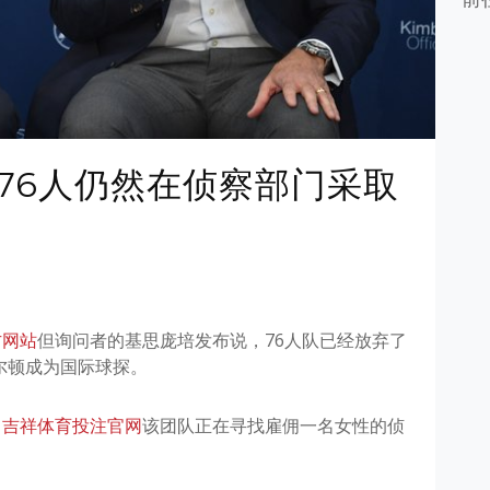
76人仍然在侦察部门采取
方网站
但询问者的基思庞培发布说，76人队已经放弃了
霍尔顿成为国际球探。
，
吉祥体育投注官网
该团队正在寻找雇佣一名女性的侦