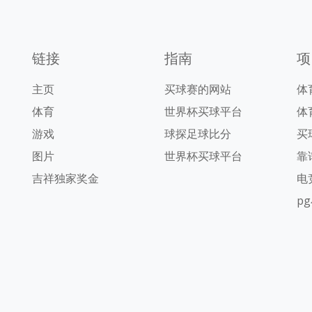
链接
指南
项
主页
买球赛的网站
体
体育
世界杯买球平台
体
游戏
球探足球比分
买
图片
世界杯买球平台
靠
吉祥独家奖金
电
p