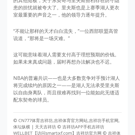
的其他短板，关于东契奇与里夫斯搭档存在防守隐
患的担忧就被夸大了。里夫斯也是上赛季湖人更衣
室最重要的声音之一，他的领导力逐年提升。
“不能让那样的天才白白流失，”一位西部联盟高管
说道，“那将是一场灾难。”
这可能意味着湖人需要支付高于理想预期的价钱。
如果未来真成问题，届时再想办法解决也不迟。
NBA的普遍共识——也是大多数竞争对手预计湖人
将完成续约的原因之一——是湖人无法承受里夫斯
以自由身离队，而且很难再找到一位能如此无缝适
配东契奇的球员。
© CN777体育吉祥坊,吉祥体育官方网站,吉祥坊手机官网,
体坛纵横 | 天天吉祥坊 © 吉祥坊APP手机吉祥坊
WELLBET【访问smartjxf.com】吉祥坊官方网 © 吉祥体