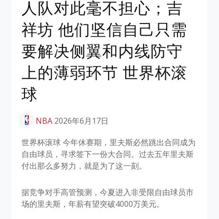
人队对此毫不担心；吉
祥坊 他们坚信自己只需
要解决侧翼和内线防守
上的薄弱环节 世界杯滚
球
NBA
2026年6月17日
世界杯滚球 今年休赛期，里夫斯必然跳出合同成为
自由球员，寻求签下一份大合同。过去五年里夫斯
付出那么多努力，就是为了这一刻。
据竞争对手高管预测，今夏进入非受限自由球员市
场的里夫斯，年薪有望突破4000万美元。