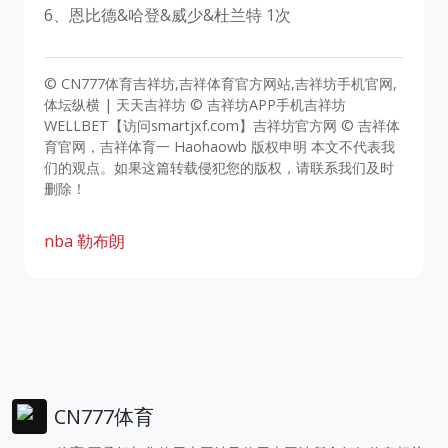
6、恩比德&哈登&威少&杜兰特 1次
© CN777体育吉祥坊,吉祥体育官方网站,吉祥坊手机官网,
体坛纵横 | 天天吉祥坊 © 吉祥坊APP手机吉祥坊
WELLBET【访问smartjxf.com】吉祥坊官方网 © 吉祥体
育官网，吉祥体育一 Haohaowb 版权申明 本文不代表我
们的观点。如果这篇转载侵犯您的版权，请联系我们及时
删除！
nba
勒布朗
CN777体育