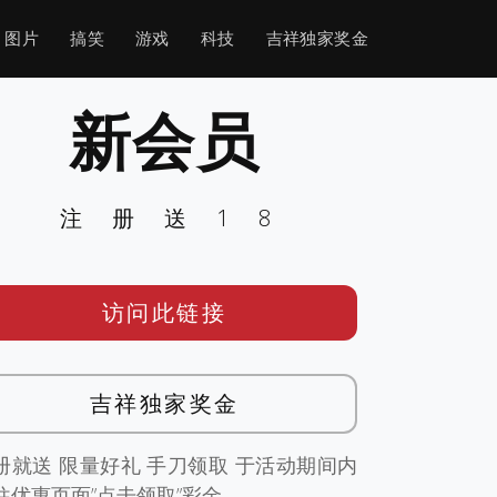
图片
搞笑
游戏
科技
吉祥独家奖金
新会员
注册送18
访问此链接
吉祥独家奖金
册就送 限量好礼 手刀领取 于活动期间内
往优惠页面”点击领取”彩金。