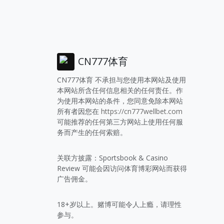
CN777体育
CN777体育 不承担与您使用本网站及使用
本网站所含任何信息相关的任何责任。作
为使用本网站的条件，您同意免除本网站
所有者因您在
https://cn777wellbet.com
可能推荐的任何第三方网站上使用任何服
务而产生的任何索赔。
关联方披露：Sportsbook & Casino
Review 可能会因访问体育博彩网站而获得
广告佣金。
18+岁以上。赌博可能令人上瘾，请理性
参与。