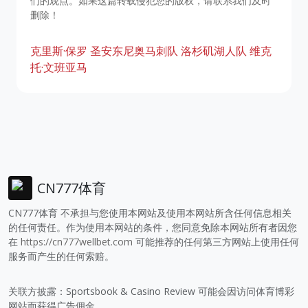
们的观点。如果这篇转载侵犯您的版权，请联系我们及时
删除！
克里斯·保罗
圣安东尼奥马刺队
洛杉矶湖人队
维克
托·文班亚马
CN777体育
CN777体育 不承担与您使用本网站及使用本网站所含任何信息相关
的任何责任。作为使用本网站的条件，您同意免除本网站所有者因您
在
https://cn777wellbet.com
可能推荐的任何第三方网站上使用任何
服务而产生的任何索赔。
关联方披露：Sportsbook & Casino Review 可能会因访问体育博彩
网站而获得广告佣金。