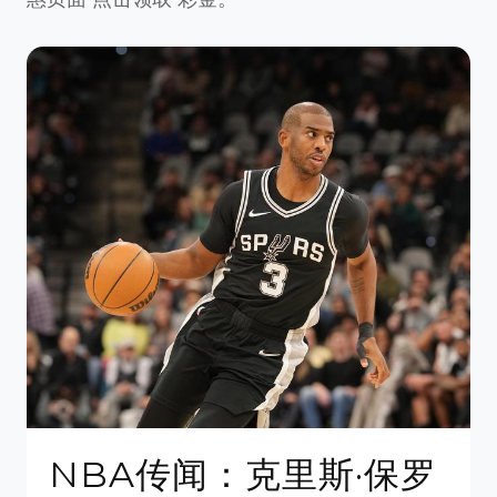
NBA传闻：克里斯·保罗