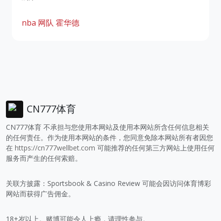
nba
网队
霍华德
CN777体育
CN777体育 不承担与您使用本网站及使用本网站所含任何信息相关
的任何责任。作为使用本网站的条件，您同意免除本网站所有者因您
在
https://cn777wellbet.com
可能推荐的任何第三方网站上使用任何
服务而产生的任何索赔。
关联方披露：Sportsbook & Casino Review 可能会因访问体育博彩
网站而获得广告佣金。
18+岁以上。赌博可能令人上瘾，请理性参与。