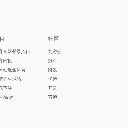
目
社区
育官网登录入口
九游会
育网投
冠军
球站现金体育
凯发
谱的买球站
优博
竞下注
开云
g小游戏
万博