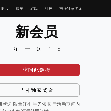
图片
搞笑
游戏
科技
吉祥独家奖金
新会员
注册送18
访问此链接
吉祥独家奖金
册就送 限量好礼 手刀领取 于活动期间内
往优惠页面”点击领取”彩金。