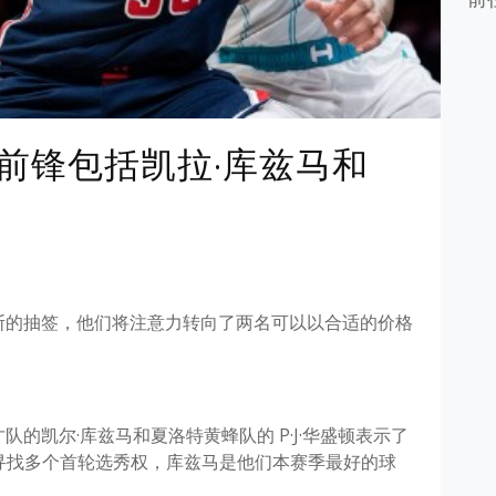
前锋包括凯拉·库兹马和
斯的抽签，他们将注意力转向了两名可以以合适的价格
的凯尔·库兹马和夏洛特黄蜂队的 P·J·华盛顿表示了
寻找多个首轮选秀权，库兹马是他们本赛季最好的球