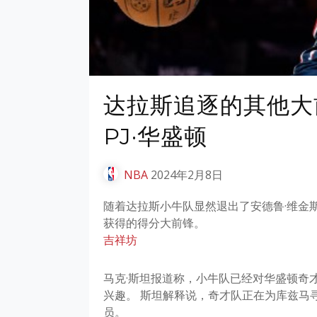
达拉斯追逐的其他大
PJ·华盛顿
NBA
2024年2月8日
随着达拉斯小牛队显然退出了安德鲁·维金
获得的得分大前锋。
吉祥坊
马克·斯坦报道称，小牛队已经对华盛顿奇才队
兴趣。 斯坦解释说，奇才队正在为库兹马
员。