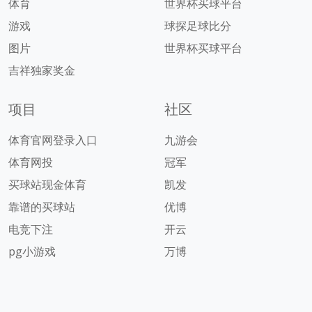
体育
世界杯买球平台
游戏
球探足球比分
图片
世界杯买球平台
吉祥独家奖金
项目
社区
体育官网登录入口
九游会
体育网投
冠军
买球站现金体育
凯发
靠谱的买球站
优博
电竞下注
开云
pg小游戏
万博