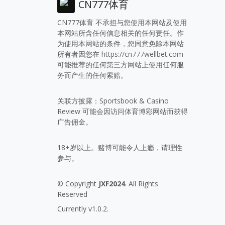
CN777体育
CN777体育 不承担与您使用本网站及使用
本网站所含任何信息相关的任何责任。作
为使用本网站的条件，您同意免除本网站
所有者因您在
https://cn777wellbet.com
可能推荐的任何第三方网站上使用任何服
务而产生的任何索赔。
关联方披露：Sportsbook & Casino
Review 可能会因访问体育博彩网站而获得
广告佣金。
18+岁以上。赌博可能令人上瘾，请理性
参与。
© Copyright
JXF2024
. All Rights
Reserved
Currently v1.0.2.