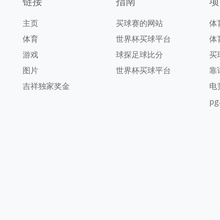
链接
指南
项
主页
买球赛的网站
体
体育
世界杯买球平台
体
游戏
球探足球比分
买
图片
世界杯买球平台
靠
吉祥独家奖金
电
p