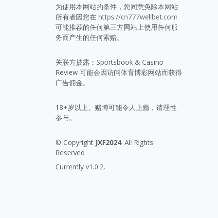
为使用本网站的条件，您同意免除本网站
所有者因您在
https://cn777wellbet.com
可能推荐的任何第三方网站上使用任何服
务而产生的任何索赔。
关联方披露：Sportsbook & Casino
Review 可能会因访问体育博彩网站而获得
广告佣金。
18+岁以上。赌博可能令人上瘾，请理性
参与。
© Copyright
JXF2024
. All Rights
Reserved
Currently v1.0.2.