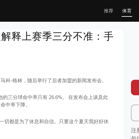
推荐
体育
新援解释上赛季三分不准：手
马科-格林，随后举行了后者加盟的新闻发布会。
赛季他的三分球命中率只有 26.6%。 在发布会上谈及此
篮命中率下降。
但一切都是为了休息和自信。只要这个夏天我好好休
注
前