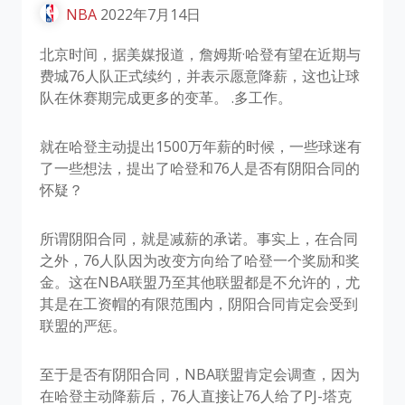
NBA
2022年7月14日
北京时间，据美媒报道，詹姆斯·哈登有望在近期与
费城76人队正式续约，并表示愿意降薪，这也让球
队在休赛期完成更多的变革。 .多工作。
就在哈登主动提出1500万年薪的时候，一些球迷有
了一些想法，提出了哈登和76人是否有阴阳合同的
怀疑？
所谓阴阳合同，就是减薪的承诺。事实上，在合同
之外，76人队因为改变方向给了哈登一个奖励和奖
金。这在NBA联盟乃至其他联盟都是不允许的，尤
其是在工资帽的有限范围内，阴阳合同肯定会受到
联盟的严惩。
至于是否有阴阳合同，NBA联盟肯定会调查，因为
在哈登主动降薪后，76人直接让76人给了PJ-塔克