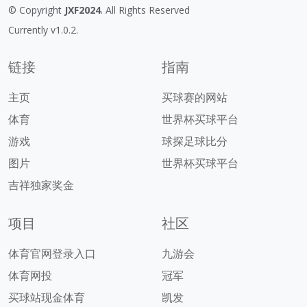
© Copyright
JXF2024
. All Rights Reserved
Currently v1.0.2.
链接
指南
主页
买球赛的网站
体育
世界杯买球平台
游戏
球探足球比分
图片
世界杯买球平台
吉祥独家奖金
项目
社区
体育官网登录入口
九游会
体育网投
冠军
买球站现金体育
凯发