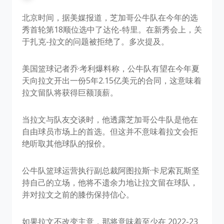
北京时间，据美媒报道，芝加哥公牛队在今年的选
秀首轮第18顺位选中了达伦-特里。在新秀会上，关
于扎克-拉文的问题被拒绝了。多次提及。
美国篮球记者乔·考利爆料称，公牛队有望在今年夏
天向拉文开出一份5年2.15亿美元的合同，这意味着
拉文留队将获得巨额顶薪。
当拉文与队友交谈时，他透露芝加哥公牛队是他在
自由球员市场上的首选。但这并不意味着拉文会拒
绝听取其他球队的报价。
公牛队篮球运营执行副总裁阿图拉斯·卡尼索瓦斯坚
持自己的立场，他将不遗余力地让拉文留在球队，
并对拉文之前的膝伤保持信心。
如果拉文不改变主意，那将意味着至少在 2022-23