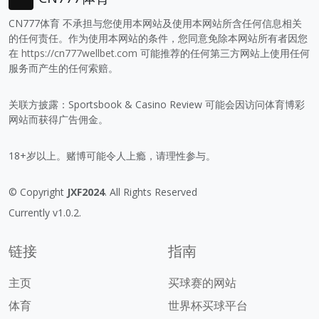
CN777体育 不承担与您使用本网站及使用本网站所含任何信息相关
的任何责任。作为使用本网站的条件，您同意免除本网站所有者因您
在
https://cn777wellbet.com
可能推荐的任何第三方网站上使用任何
服务而产生的任何索赔。
关联方披露：Sportsbook & Casino Review 可能会因访问体育博彩
网站而获得广告佣金。
18+岁以上。赌博可能令人上瘾，请理性参与。
© Copyright
JXF2024
. All Rights Reserved
Currently v1.0.2.
链接
指南
主页
买球赛的网站
体育
世界杯买球平台